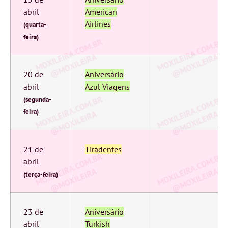
abril
American
Airlines
(quarta-
feira)
20 de
Aniversário
abril
Azul Viagens
(segunda-
feira)
21 de
Tiradentes
abril
(terça-feira)
23 de
Aniversário
abril
Turkish