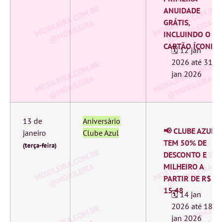
ANUIDADE
GRÁTIS,
INCLUINDO O
CARTÃO ÍCONE
🗓️ 12 jan
2026 ‎até 31
jan 2026
13 de
Aniversário
📢 CLUBE AZUL
janeiro
Clube Azul
TEM 50% DE
(terça-feira)
DESCONTO E
MILHEIRO A
PARTIR DE R$
15,48
🗓️ 14 jan
2026 ‎até 18
jan 2026