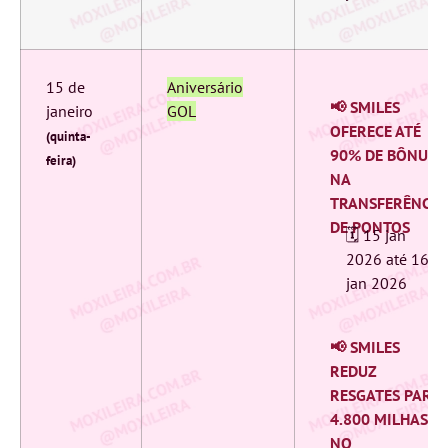
15 de
Aniversário
📢 SMILES
janeiro
GOL
OFERECE ATÉ
(quinta-
90% DE BÔNUS
feira)
NA
TRANSFERÊNCIA
DE PONTOS
🗓️ 15 jan
2026 ‎até 16
jan 2026
📢 SMILES
REDUZ
RESGATES PARA
4.800 MILHAS
NO