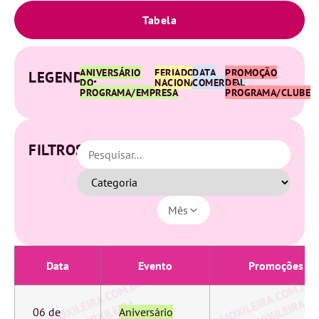
Tabela
ANIVERSÁRIO
FERIADO
DATA
PROMOÇÃO
LEGENDA:
DO
NACIONAL
COMERCIAL
DE
PROGRAMA/EMPRESA
PROGRAMA/CLUBE
FILTROS:
Mês
Data
Evento
Promoções
06 de
Aniversário