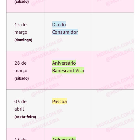
(sábado)
15 de
Dia do
março
Consumidor
(domingo)
28 de
Aniversário
março
Banescard Visa
(sábado)
03 de
Páscoa
abril
(sexta-feira)
15 de
Aniversário