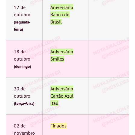
12 de
Aniversário
outubro
Banco do
Brasil
(segunda-
feira)
18 de
Aniversário
outubro
Smiles
(domingo)
20 de
Aniversário
outubro
Cartão Azul
Itaú
(terça-feira)
02 de
Finados
novembro