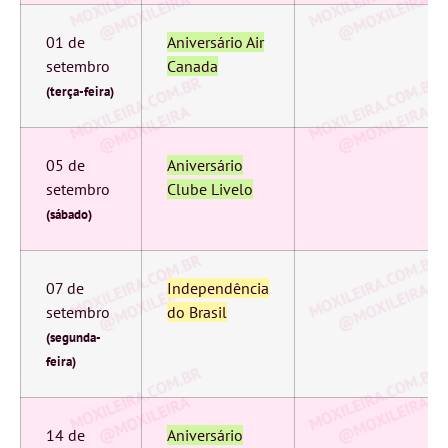
01 de
Aniversário Air
setembro
Canada
(terça-feira)
05 de
Aniversário
setembro
Clube Livelo
(sábado)
07 de
Independência
setembro
do Brasil
(segunda-
feira)
14 de
Aniversário