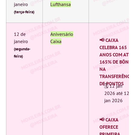
janeiro
Lufthansa
(terça-feira)
12 de
Aniversário
📢 CAIXA
janeiro
Caixa
CELEBRA 165
(segunda-
ANOS COM ATÉ
feira)
165% DE BÔNUS
NA
TRANSFERÊNCIA
DE PONTOS
🗓️ 12 jan
2026 ‎até 12
jan 2026
📢 CAIXA
OFERECE
PRIMEIRA