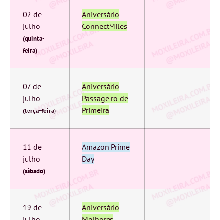
02 de
Aniversário
julho
ConnectMiles
(quinta-
feira)
07 de
Aniversário
julho
Passageiro de
Primeira
(terça-feira)
11 de
Amazon Prime
julho
Day
(sábado)
19 de
Aniversário
julho
Melhores