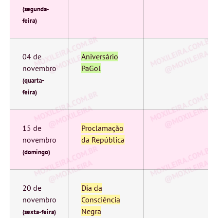
(segunda-
feira)
04 de
Aniversário
novembro
PaGol
(quarta-
feira)
15 de
Proclamação
novembro
da República
(domingo)
20 de
Dia da
novembro
Consciência
Negra
(sexta-feira)