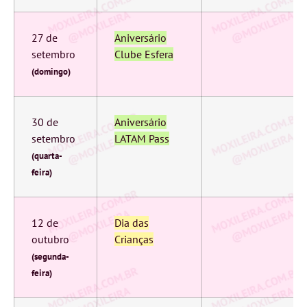
27 de
Aniversário
setembro
Clube Esfera
(domingo)
30 de
Aniversário
setembro
LATAM Pass
(quarta-
feira)
12 de
Dia das
outubro
Crianças
(segunda-
feira)