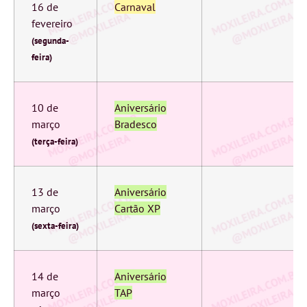
16 de
Carnaval
fevereiro
(segunda-
feira)
10 de
Aniversário
março
Bradesco
(terça-feira)
13 de
Aniversário
março
Cartão XP
(sexta-feira)
14 de
Aniversário
março
TAP