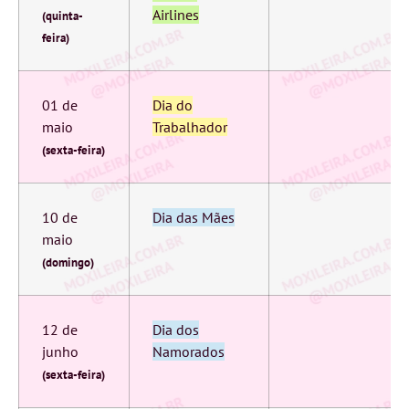
Airlines
(quinta-
feira)
01 de
Dia do
maio
Trabalhador
(sexta-feira)
10 de
Dia das Mães
maio
(domingo)
12 de
Dia dos
junho
Namorados
(sexta-feira)