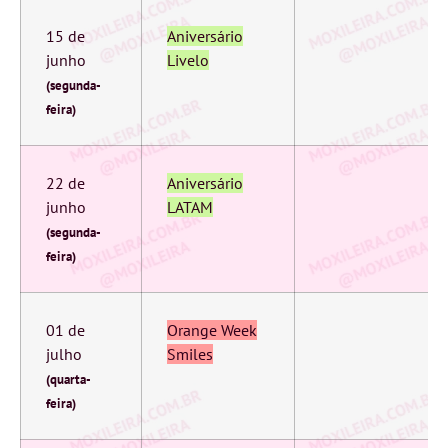
15 de
Aniversário
junho
Livelo
(segunda-
feira)
22 de
Aniversário
junho
LATAM
(segunda-
feira)
01 de
Orange Week
julho
Smiles
(quarta-
feira)