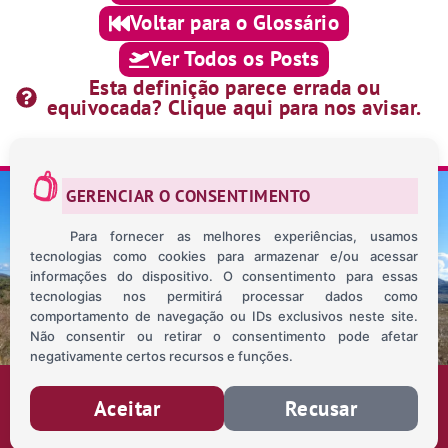
Voltar para o Glossário
Ver Todos os Posts
Esta definição parece errada ou
equivocada? Clique aqui para nos avisar.
GERENCIAR O CONSENTIMENTO
Para fornecer as melhores experiências, usamos
tecnologias como cookies para armazenar e/ou acessar
SOBRE NÓS
CONTATO
BLOG
MAPA INTERATIVO
informações do dispositivo. O consentimento para essas
POLÍTICA DE PRIVACIDADE
tecnologias nos permitirá processar dados como
comportamento de navegação ou IDs exclusivos neste site.
Não consentir ou retirar o consentimento pode afetar
negativamente certos recursos e funções.
TODOS OS DIREITOS RESERVADOS © 2026
Aceitar
Recusar
DESENVOLVIDO POR
NECTHO.