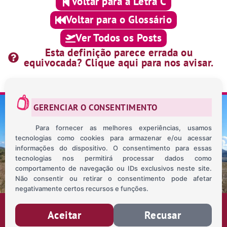
Voltar para a Letra C
Voltar para o Glossário
Ver Todos os Posts
Esta definição parece errada ou
equivocada? Clique aqui para nos avisar.
GERENCIAR O CONSENTIMENTO
Para fornecer as melhores experiências, usamos
tecnologias como cookies para armazenar e/ou acessar
SOBRE NÓS
CONTATO
BLOG
MAPA INTERATIVO
informações do dispositivo. O consentimento para essas
POLÍTICA DE PRIVACIDADE
tecnologias nos permitirá processar dados como
comportamento de navegação ou IDs exclusivos neste site.
Não consentir ou retirar o consentimento pode afetar
negativamente certos recursos e funções.
TODOS OS DIREITOS RESERVADOS © 2026
Aceitar
Recusar
DESENVOLVIDO POR
NECTHO.