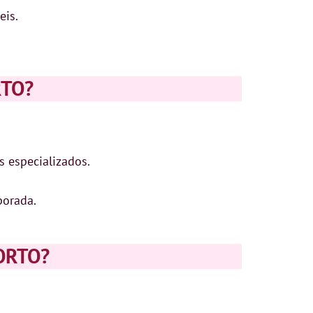
eis.
RTO?
s especializados.
porada.
ORTO?