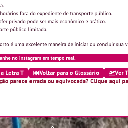
a.
horários fora do expediente de transporte público.
fer privado pode ser mais econômico e prático.
orte público limitada.
orto é uma excelente maneira de iniciar ou concluir sua 
anhe no Instagram em tempo real.
 a Letra T
Voltar para o Glossário
Ver 
ição parece errada ou equivocada? Clique aqui pa