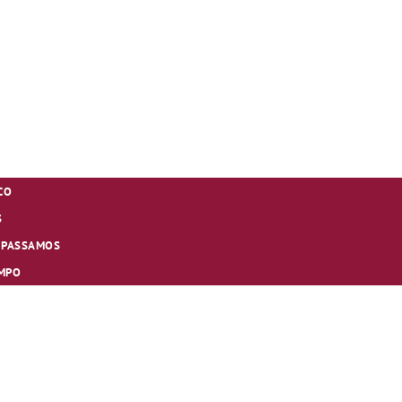
CO
S
Á PASSAMOS
EMPO