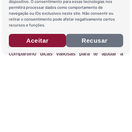
dispositivo. O consentimento para essas tecnologias nos
permitirá processar dados como comportamento de
navegação ou IDs exclusivos neste site. Não consentir ou
DICAS TODOS OS DIAS 😍
retirar o consentimento pode afetar negativamente certos
recursos e funções.
Lá no Instagram mostro minha rotina e do Pietro
durante nossas viagens; quando não estamos
Aceitar
Recusar
viajando mostro como nos preparamos e
compartilho dicas valiosas para te ajudar a
economizar.
DE PRODUTOS NA GRINGA • CAIXINHA DE PERGUNTAS • DIC
Siga a Moxileira