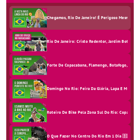
Chegamos, Rio De Janeiro! É Perigoso Mesmo? Pôr 
Rio De Janeiro: Cristo Redentor, Jardim Botânico,
Forte De Copacabana, Flamengo, Botafogo, Museu D
Domingo No Rio: Feira Da Glória, Lapa E Museu D
Roteiro De Bike Pela Zona Sul Do Rio: Copacabana
O Que Fazer No Centro Do Rio Em 1 Dia 🇧🇷✨ Con