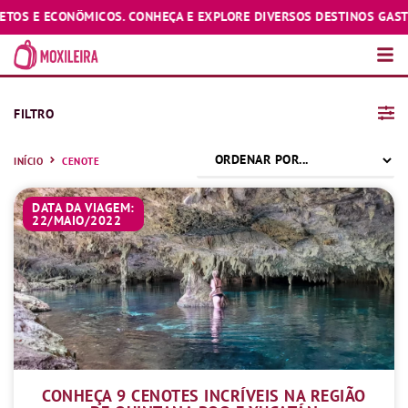
E ECONÔMICOS. CONHEÇA E EXPLORE DIVERSOS DESTINOS GASTANDO 
FILTRO
INÍCIO
CENOTE
DATA DA VIAGEM:
22/MAIO/2022
CONHEÇA 9 CENOTES INCRÍVEIS NA REGIÃO